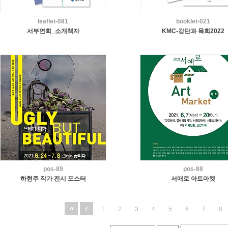
leaflet-081
booklet-021
서부연회_소개책자
KMC-강단과 목회2022
pos-89
pos-88
하현주 작가 전시 포스터
서애로 아트마켓
1
2
3
4
5
6
7
8