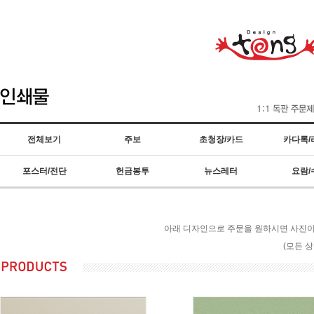
전체보기
주보
초청장/카드
카다록/
포스터/전단
헌금봉투
뉴스레터
요람/
아래 디자인으로 주문을 원하시면 사진이나
(모든 