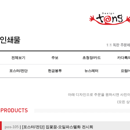
전체보기
주보
초청장/카드
카다록/
포스터/전단
헌금봉투
뉴스레터
요람/
아래 디자인으로 주문을 원하시면 사진이나
(모든 
pos-105
|
[포스터/전단]
집꽃꿈-오일파스텔화 전시회