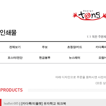
전체보기
주보
초청장/카드
카다록/
포스터/전단
헌금봉투
뉴스레터
요람/
아래 디자인으로 주문을 원하시면 사진이나
(모든 
leaflet-085
|
[카다록/리플렛]
유자학교 워크북