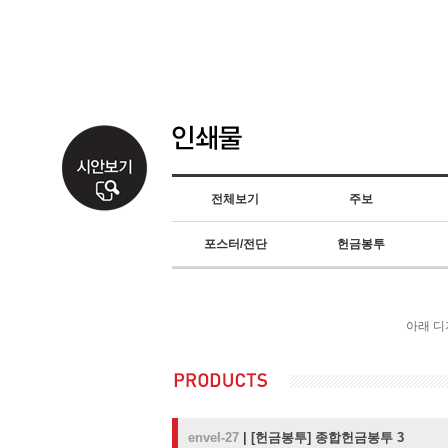
전체보기
주보
포스터/전단
헌금봉투
아래 디
envel-27
|
[헌금봉투]
종합헌금봉투 3