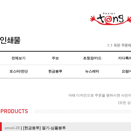
전체보기
주보
초청장/카드
카다록/
포스터/전단
헌금봉투
뉴스레터
요람/
아래 디자인으로 주문을 원하시면 사진이나
(모든 
envel-28
|
[헌금봉투]
절기-심플봉투